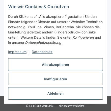
Gesetzliche Informationen
Wie wir Cookies & Co nutzen
Durch Klicken auf „Alle akzeptieren“ gestatten Sie den
Einsatz folgender Dienste auf unserer Website: Technisch
Vertrag widerrufen
notwendig, YouTube, Vimeo, ReCaptcha. Sie können die
Einstellung jederzeit ändern (Fingerabdruck-Icon links
unten). Weitere Details finden Sie unter
Konfigurieren
und
in unserer
Datenschutzerklärung
.
Impressum
|
Datenschutz
Wir nutzen Trusted Shops als unabhängigen Dienstleister für die Einholung von
Bewertungen.
Trusted Shops hat Maßnahmen getroffen, um sicherzustellen, dass es es sich um
Alle akzeptieren
echte Bewertungen handelt.
Mehr Informationen
** Veredelte Ware ist vom Umtausch und
Widerrufsrecht
Konfigurieren
ausgeschlossen!
* Alle Preise inkl. gesetzlicher USt., zzgl.
Versand
Ablehnen
F.C.RÖDER - TEAMSPORT + WORKWEAR
© F.C.RÖDER Sport GmbH
Alle Rechte vorbehalten!