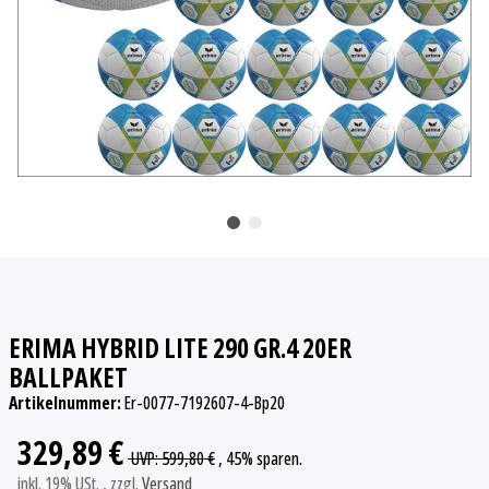
ERIMA HYBRID LITE 290 GR.4 20ER
BALLPAKET
Artikelnummer:
Er-0077-7192607-4-Bp20
329,89 €
UVP
:
599,80 €
, 45%
sparen.
inkl. 19% USt. , zzgl.
Versand