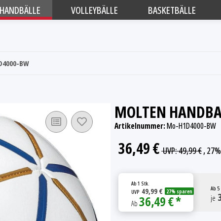
HANDBÄLLE
VOLLEYBÄLLE
BASKETBÄLLE
1D4000-BW
MOLTEN HANDBA
Artikelnummer:
Mo-H1D4000-BW
36,49 €
UVP
:
49,99 €
, 27%
Ab
1 Stk.
Ab
5 
49,99 €
UVP
27% sparen
3
36,49 € *
je
Ab