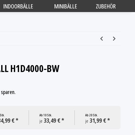
INDOORBÄLLE
MINIBÄLLE
ZUBEHÖR
LL H1D4000-BW
sparen.
Stk.
Ab
10 Stk.
Ab
20 Stk.
4,99 € *
33,49 € *
31,99 € *
je
je