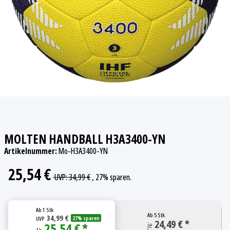
MOLTEN HANDBALL H3A3400-YN
Artikelnummer:
Mo-H3A3400-YN
25,54 €
UVP
:
34,99 €
, 27%
sparen.
Ab
1 Stk.
Ab
5 Stk.
34,99 €
UVP
27% sparen
24,49 € *
25,54 € *
je