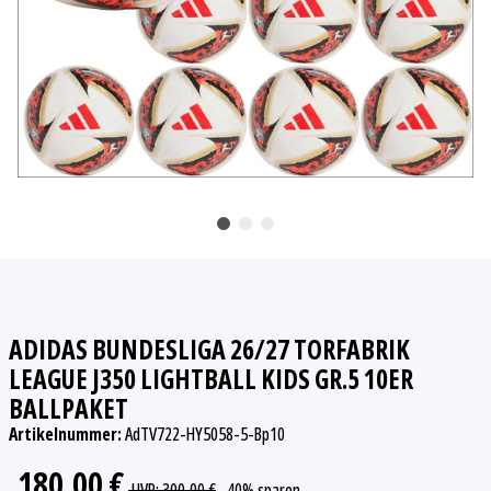
ADIDAS BUNDESLIGA 26/27 TORFABRIK
LEAGUE J350 LIGHTBALL KIDS GR.5 10ER
BALLPAKET
Artikelnummer:
AdTV722-HY5058-5-Bp10
180,00 €
UVP
:
300,00 €
, 40%
sparen.