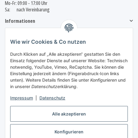
Mo-Fr: 09:00 - 17:00 Uhr
Sa: nach Vereinbarung
Informationen
Gesetzliche Informationen
Wie wir Cookies & Co nutzen
Durch Klicken auf „Alle akzeptieren“ gestatten Sie den
Einsatz folgender Dienste auf unserer Website: Technisch
Vertrag widerrufen
notwendig, YouTube, Vimeo, ReCaptcha. Sie können die
Einstellung jederzeit ändern (Fingerabdruck-Icon links
unten). Weitere Details finden Sie unter
Konfigurieren
und
in unserer
Datenschutzerklärung
.
Impressum
|
Datenschutz
Wir nutzen Trusted Shops als unabhängigen Dienstleister für die Einholung von
Bewertungen.
Trusted Shops hat Maßnahmen getroffen, um sicherzustellen, dass es es sich um
Alle akzeptieren
echte Bewertungen handelt.
Mehr Informationen
** Veredelte Ware ist vom Umtausch und
Widerrufsrecht
Konfigurieren