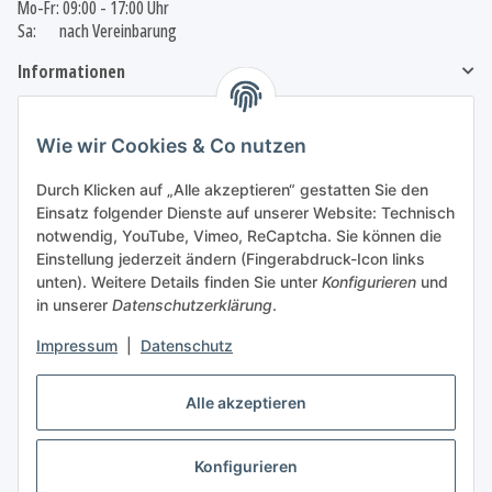
Mo-Fr: 09:00 - 17:00 Uhr
Sa: nach Vereinbarung
Informationen
Gesetzliche Informationen
Wie wir Cookies & Co nutzen
Durch Klicken auf „Alle akzeptieren“ gestatten Sie den
Einsatz folgender Dienste auf unserer Website: Technisch
Vertrag widerrufen
notwendig, YouTube, Vimeo, ReCaptcha. Sie können die
Einstellung jederzeit ändern (Fingerabdruck-Icon links
unten). Weitere Details finden Sie unter
Konfigurieren
und
in unserer
Datenschutzerklärung
.
Impressum
|
Datenschutz
Wir nutzen Trusted Shops als unabhängigen Dienstleister für die Einholung von
Bewertungen.
Trusted Shops hat Maßnahmen getroffen, um sicherzustellen, dass es es sich um
Alle akzeptieren
echte Bewertungen handelt.
Mehr Informationen
** Veredelte Ware ist vom Umtausch und
Widerrufsrecht
Konfigurieren
ausgeschlossen!