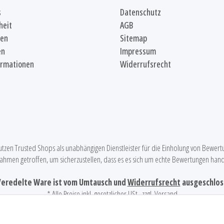
s
Datenschutz
heit
AGB
ten
Sitemap
en
Impressum
ormationen
Widerrufsrecht
utzen Trusted Shops als unabhängigen Dienstleister für die Einholung von Bewert
hmen getroffen, um sicherzustellen, dass es es sich um echte Bewertungen hand
Veredelte Ware ist vom Umtausch und
Widerrufsrecht
ausgeschlos
* Alle Preise inkl. gesetzlicher USt., zzgl.
Versand
F.C.RÖDER - TEAMSPORT + WORKWEAR