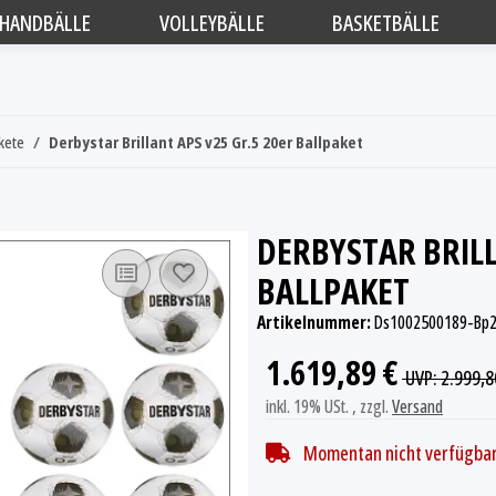
HANDBÄLLE
VOLLEYBÄLLE
BASKETBÄLLE
kete
Derbystar Brillant APS v25 Gr.5 20er Ballpaket
DERBYSTAR BRILL
BALLPAKET
Artikelnummer:
Ds1002500189-Bp
1.619,89 €
UVP
:
2.999,8
inkl. 19% USt. , zzgl.
Versand
Momentan nicht verfügba