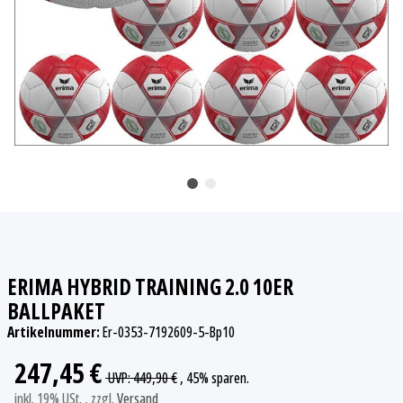
ERIMA HYBRID TRAINING 2.0 10ER
BALLPAKET
Artikelnummer:
Er-0353-7192609-5-Bp10
247,45 €
UVP
:
449,90 €
, 45%
sparen.
inkl. 19% USt. , zzgl.
Versand