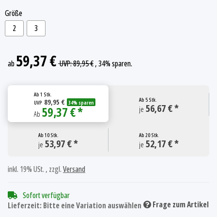
off white/marine/gold
off white/marine/silver
Größe
2
3
59,37 €
ab
UVP
:
89,95 €
, 34%
sparen.
Ab
1 Stk.
Ab
5 Stk.
89,95 €
UVP
34% sparen
56,67 € *
59,37 € *
je
Ab
Ab
10 Stk.
Ab
20 Stk.
53,97 € *
52,17 € *
je
je
inkl. 19% USt. , zzgl.
Versand
Sofort verfügbar
Frage zum Artikel
Lieferzeit:
Bitte eine Variation auswählen