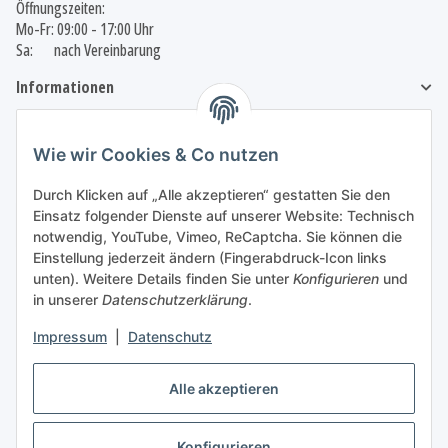
Öffnungszeiten:
Mo-Fr: 09:00 - 17:00 Uhr
Sa: nach Vereinbarung
Informationen
Gesetzliche Informationen
Wie wir Cookies & Co nutzen
Durch Klicken auf „Alle akzeptieren“ gestatten Sie den
Einsatz folgender Dienste auf unserer Website: Technisch
Vertrag widerrufen
notwendig, YouTube, Vimeo, ReCaptcha. Sie können die
Einstellung jederzeit ändern (Fingerabdruck-Icon links
unten). Weitere Details finden Sie unter
Konfigurieren
und
in unserer
Datenschutzerklärung
.
Impressum
|
Datenschutz
Wir nutzen Trusted Shops als unabhängigen Dienstleister für die Einholung von
Bewertungen.
Trusted Shops hat Maßnahmen getroffen, um sicherzustellen, dass es es sich um
Alle akzeptieren
echte Bewertungen handelt.
Mehr Informationen
Konfigurieren