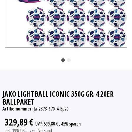
JAKO LIGHTBALL ICONIC 350G GR. 4 20ER
BALLPAKET
Artikelnummer:
Ja-2373-670-4-Bp20
329,89 €
UVP
:
599,80 €
, 45%
sparen.
inkl. 19% USt. , zzgl.
Versand