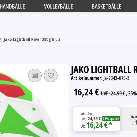
HANDBÄLLE
VOLLEYBÄLLE
BASKETBÄLLE
Jako Lightball River 290g Gr. 3
JAKO LIGHTBALL R
Artikelnummer:
Ja-2343-675-3
16,24 €
UVP
:
24,99 €
, 35%
Ab
1 Stk.
Ab
1
24,99 €
UVP
35% sparen
1
16,24 € *
je
Ab