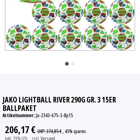
JAKO LIGHTBALL RIVER 290G GR. 3 15ER
BALLPAKET
Artikelnummer:
Ja-2343-675-3-Bp15
206,17 €
UVP
:
374,85 €
, 45%
sparen.
inkl. 19% USt. , zzgl.
Versand