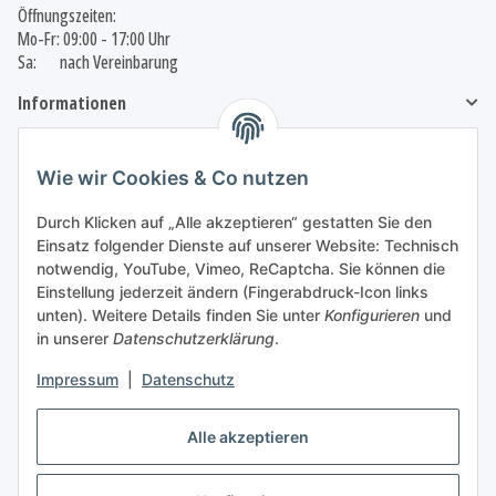
Öffnungszeiten:
Mo-Fr: 09:00 - 17:00 Uhr
Sa: nach Vereinbarung
Informationen
Gesetzliche Informationen
Wie wir Cookies & Co nutzen
Durch Klicken auf „Alle akzeptieren“ gestatten Sie den
Einsatz folgender Dienste auf unserer Website: Technisch
Vertrag widerrufen
notwendig, YouTube, Vimeo, ReCaptcha. Sie können die
Einstellung jederzeit ändern (Fingerabdruck-Icon links
unten). Weitere Details finden Sie unter
Konfigurieren
und
in unserer
Datenschutzerklärung
.
Impressum
|
Datenschutz
Wir nutzen Trusted Shops als unabhängigen Dienstleister für die Einholung von
Bewertungen.
Trusted Shops hat Maßnahmen getroffen, um sicherzustellen, dass es es sich um
Alle akzeptieren
echte Bewertungen handelt.
Mehr Informationen