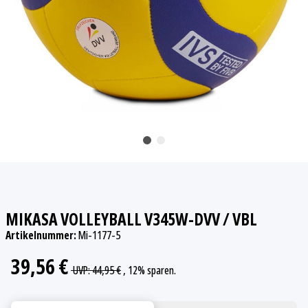
MIKASA VOLLEYBALL V345W-DVV / VBL
Artikelnummer:
Mi-1177-5
39,56 €
UVP
:
44,95 €
, 12%
sparen.