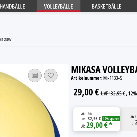
HANDBÄLLE
VOLLEYBÄLLE
BASKETBÄLLE
VS123W
MIKASA VOLLEYB
Artikelnummer:
Mi-1133-5
29,00 €
UVP
:
32,95 €
, 12%
Ab
1 Stk.
Ab
5 
32,95 €
UVP
12% sparen
2
29,00 € *
je
Ab