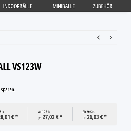
INDOORBÄLLE
MINIBÄLLE
ZUBEHÖR
ALL VS123W
sparen.
Stk.
Ab
10 Stk.
Ab
20 Stk.
8,01 € *
27,02 € *
26,03 € *
je
je