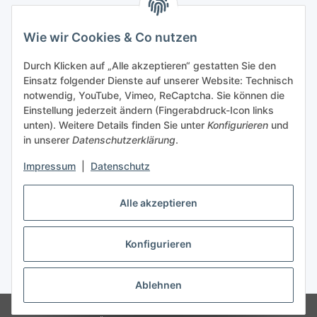
Gesetzliche Informationen
Wie wir Cookies & Co nutzen
Durch Klicken auf „Alle akzeptieren“ gestatten Sie den
Einsatz folgender Dienste auf unserer Website: Technisch
Vertrag widerrufen
notwendig, YouTube, Vimeo, ReCaptcha. Sie können die
Einstellung jederzeit ändern (Fingerabdruck-Icon links
unten). Weitere Details finden Sie unter
Konfigurieren
und
in unserer
Datenschutzerklärung
.
Impressum
|
Datenschutz
Wir nutzen Trusted Shops als unabhängigen Dienstleister für die Einholung von
Bewertungen.
Trusted Shops hat Maßnahmen getroffen, um sicherzustellen, dass es es sich um
Alle akzeptieren
echte Bewertungen handelt.
Mehr Informationen
** Veredelte Ware ist vom Umtausch und
Widerrufsrecht
Konfigurieren
ausgeschlossen!
* Alle Preise inkl. gesetzlicher USt., zzgl.
Versand
Ablehnen
F.C.RÖDER - TEAMSPORT + WORKWEAR